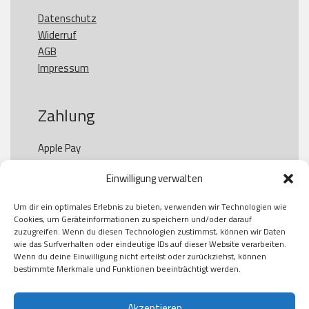
Datenschutz
Widerruf
AGB
Impressum
Zahlung
Apple Pay

Paypal

Einwilligung verwalten
GooglePay

Visa

Um dir ein optimales Erlebnis zu bieten, verwenden wir Technologien wie
Kauf auf Rechung

Cookies, um Geräteinformationen zu speichern und/oder darauf
Klarna

zuzugreifen. Wenn du diesen Technologien zustimmst, können wir Daten
wie das Surfverhalten oder eindeutige IDs auf dieser Website verarbeiten.
American Express

Wenn du deine Einwilligung nicht erteilst oder zurückziehst, können
bestimmte Merkmale und Funktionen beeinträchtigt werden.
Akzeptieren