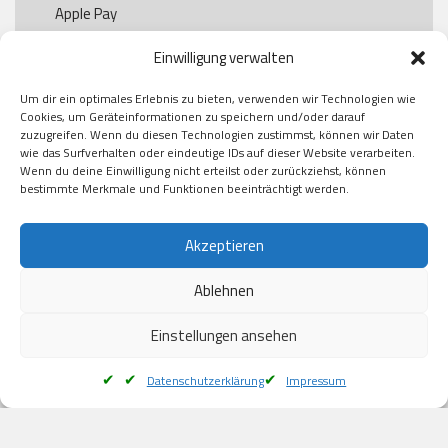
Apple Pay

Paypal

Einwilligung verwalten
GooglePay

Visa

Um dir ein optimales Erlebnis zu bieten, verwenden wir Technologien wie
Kauf auf Rechung

Cookies, um Geräteinformationen zu speichern und/oder darauf
Klarna

zuzugreifen. Wenn du diesen Technologien zustimmst, können wir Daten
wie das Surfverhalten oder eindeutige IDs auf dieser Website verarbeiten.
American Express

Wenn du deine Einwilligung nicht erteilst oder zurückziehst, können
bestimmte Merkmale und Funktionen beeinträchtigt werden.
Versand
Akzeptieren
Ablehnen
DHL

Klimaneutral
Einstellungen ansehen
Datenschutzerklärung
Impressum