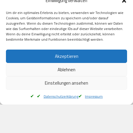
Einwilligung verwalten
GooglePay

Visa

Um dir ein optimales Erlebnis zu bieten, verwenden wir Technologien wie
Kauf auf Rechung

Cookies, um Geräteinformationen zu speichern und/oder darauf
Klarna

zuzugreifen. Wenn du diesen Technologien zustimmst, können wir Daten
wie das Surfverhalten oder eindeutige IDs auf dieser Website verarbeiten.
American Express

Wenn du deine Einwilligung nicht erteilst oder zurückziehst, können
bestimmte Merkmale und Funktionen beeinträchtigt werden.
Versand
Akzeptieren
Ablehnen
DHL

Klimaneutral
Einstellungen ansehen
Datenschutzerklärung
Impressum