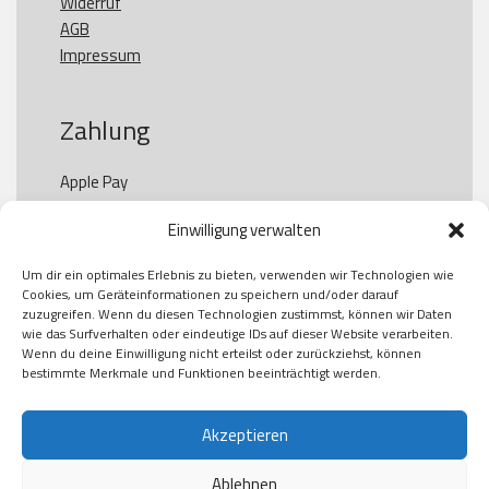
Widerruf
AGB
Impressum
Zahlung
Apple Pay

Paypal

Einwilligung verwalten
GooglePay

Visa

Um dir ein optimales Erlebnis zu bieten, verwenden wir Technologien wie
Kauf auf Rechung

Cookies, um Geräteinformationen zu speichern und/oder darauf
Klarna

zuzugreifen. Wenn du diesen Technologien zustimmst, können wir Daten
wie das Surfverhalten oder eindeutige IDs auf dieser Website verarbeiten.
American Express

Wenn du deine Einwilligung nicht erteilst oder zurückziehst, können
bestimmte Merkmale und Funktionen beeinträchtigt werden.
Versand
Akzeptieren
Ablehnen