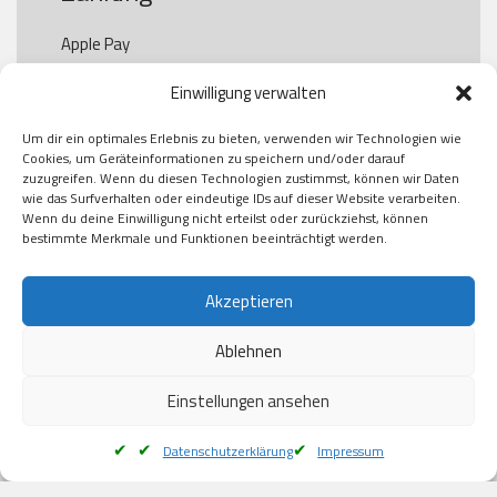
Apple Pay

Paypal

Einwilligung verwalten
GooglePay

Visa

Um dir ein optimales Erlebnis zu bieten, verwenden wir Technologien wie
Kauf auf Rechung

Cookies, um Geräteinformationen zu speichern und/oder darauf
Klarna

zuzugreifen. Wenn du diesen Technologien zustimmst, können wir Daten
wie das Surfverhalten oder eindeutige IDs auf dieser Website verarbeiten.
American Express

Wenn du deine Einwilligung nicht erteilst oder zurückziehst, können
bestimmte Merkmale und Funktionen beeinträchtigt werden.
Versand
Akzeptieren
Ablehnen
DHL

Klimaneutral
Einstellungen ansehen
Datenschutzerklärung
Impressum