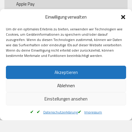
Apple Pay

Paypal

Einwilligung verwalten
GooglePay

Visa

Um dir ein optimales Erlebnis zu bieten, verwenden wir Technologien wie
Kauf auf Rechung

Cookies, um Geräteinformationen zu speichern und/oder darauf
Klarna

zuzugreifen. Wenn du diesen Technologien zustimmst, können wir Daten
wie das Surfverhalten oder eindeutige IDs auf dieser Website verarbeiten.
American Express

Wenn du deine Einwilligung nicht erteilst oder zurückziehst, können
bestimmte Merkmale und Funktionen beeinträchtigt werden.
Versand
Akzeptieren
Ablehnen
DHL

Klimaneutral
Einstellungen ansehen
Datenschutzerklärung
Impressum