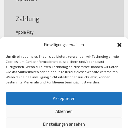
Zahlung
Apple Pay

Paypal

Einwilligung verwalten
GooglePay

Visa

Um dir ein optimales Erlebnis zu bieten, verwenden wir Technologien wie
Kauf auf Rechung

Cookies, um Geräteinformationen zu speichern und/oder darauf
Klarna

zuzugreifen. Wenn du diesen Technologien zustimmst, können wir Daten
wie das Surfverhalten oder eindeutige IDs auf dieser Website verarbeiten.
American Express

Wenn du deine Einwilligung nicht erteilst oder zurückziehst, können
bestimmte Merkmale und Funktionen beeinträchtigt werden.
Versand
Akzeptieren
Ablehnen
DHL

Klimaneutral
Einstellungen ansehen