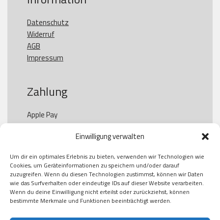
Datenschutz
Widerruf
AGB
Impressum
Zahlung
Apple Pay

Paypal

Einwilligung verwalten
GooglePay

Visa

Um dir ein optimales Erlebnis zu bieten, verwenden wir Technologien wie
Kauf auf Rechung

Cookies, um Geräteinformationen zu speichern und/oder darauf
Klarna

zuzugreifen. Wenn du diesen Technologien zustimmst, können wir Daten
wie das Surfverhalten oder eindeutige IDs auf dieser Website verarbeiten.
American Express

Wenn du deine Einwilligung nicht erteilst oder zurückziehst, können
bestimmte Merkmale und Funktionen beeinträchtigt werden.