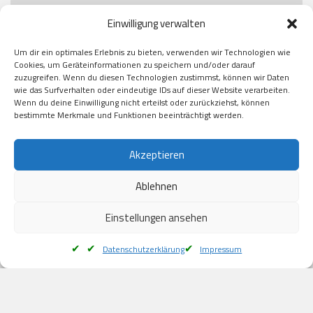
Paypal

Einwilligung verwalten
GooglePay

Visa

Um dir ein optimales Erlebnis zu bieten, verwenden wir Technologien wie
Kauf auf Rechung

Cookies, um Geräteinformationen zu speichern und/oder darauf
Klarna

zuzugreifen. Wenn du diesen Technologien zustimmst, können wir Daten
wie das Surfverhalten oder eindeutige IDs auf dieser Website verarbeiten.
American Express

Wenn du deine Einwilligung nicht erteilst oder zurückziehst, können
bestimmte Merkmale und Funktionen beeinträchtigt werden.
Versand
Akzeptieren
Ablehnen
DHL

Klimaneutral
Einstellungen ansehen
Datenschutzerklärung
Impressum