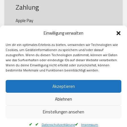
Zahlung
Apple Pay

Paypal

Einwilligung verwalten
GooglePay

Visa

Um dir ein optimales Erlebnis zu bieten, verwenden wir Technologien wie
Kauf auf Rechung

Cookies, um Geräteinformationen zu speichern und/oder darauf
Klarna

zuzugreifen. Wenn du diesen Technologien zustimmst, können wir Daten
wie das Surfverhalten oder eindeutige IDs auf dieser Website verarbeiten.
American Express

Wenn du deine Einwilligung nicht erteilst oder zurückziehst, können
bestimmte Merkmale und Funktionen beeinträchtigt werden.
Versand
Akzeptieren
Ablehnen
DHL

Klimaneutral
Einstellungen ansehen
Datenschutzerklärung
Impressum