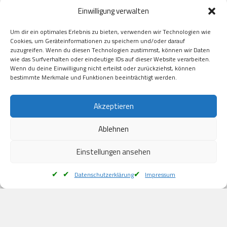
Paypal

Einwilligung verwalten
GooglePay

Visa

Um dir ein optimales Erlebnis zu bieten, verwenden wir Technologien wie
Kauf auf Rechung

Cookies, um Geräteinformationen zu speichern und/oder darauf
Klarna

zuzugreifen. Wenn du diesen Technologien zustimmst, können wir Daten
wie das Surfverhalten oder eindeutige IDs auf dieser Website verarbeiten.
American Express

Wenn du deine Einwilligung nicht erteilst oder zurückziehst, können
bestimmte Merkmale und Funktionen beeinträchtigt werden.
Versand
Akzeptieren
Ablehnen
DHL

Klimaneutral
Einstellungen ansehen
Datenschutzerklärung
Impressum