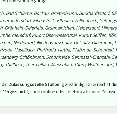
ften und Städten gültig:
, Bad Schlema, Bockau, Breitenbrunn, Burkhardtsdorf, Bär
enfriedersdorf, Eibenstock, Elterlein, Falkenbach, Gehring
, Grünhain-Beierfeld, Grünhainichen, Heidersdorf, Hilmers
umhermersdorf, Kurort Oberwiesenthal, Kurort Seiffen, Kön
rchen, Niederdorf, Niederwürschnitz, Oelsnitz, Olbernhau, 
affroda-Haselbach, Pfaffroda-Hutha, Pfaffroda-Schönfeld
arzenberg, Schönbrunn, Schönheide, Sehmatal-Cranzahl, 
erg, Thalheim, Thermalbad Wiesenbad, Thum, Walthersdorf, 
t die
Zulassungsstelle Stollberg
zuständig. Du erreichst d
Vergiss nicht, vorab online oder telefonisch einen Zulass