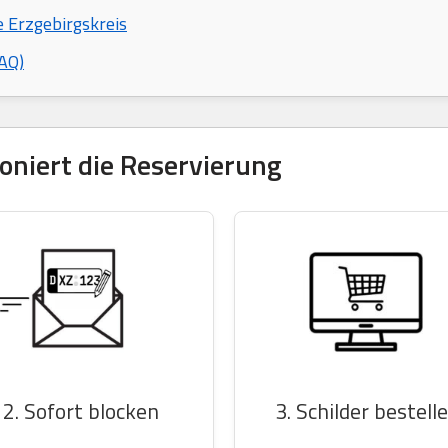
e Erzgebirgskreis
AQ)
tioniert die Reservierung
2. Sofort blocken
3. Schilder bestell