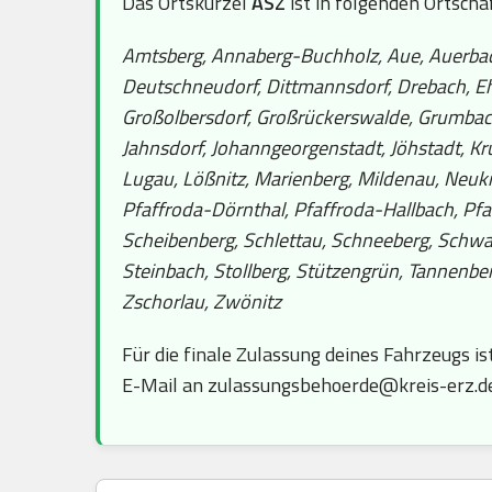
Das Ortskürzel
ASZ
ist in folgenden Ortscha
Amtsberg, Annaberg-Buchholz, Aue, Auerbach
Deutschneudorf, Dittmannsdorf, Drebach, Ehr
Großolbersdorf, Großrückerswalde, Grumbach
Jahnsdorf, Johanngeorgenstadt, Jöhstadt, Kr
Lugau, Lößnitz, Marienberg, Mildenau, Neuki
Pfaffroda-Dörnthal, Pfaffroda-Hallbach, Pf
Scheibenberg, Schlettau, Schneeberg, Schw
Steinbach, Stollberg, Stützengrün, Tannenb
Zschorlau, Zwönitz
Für die finale Zulassung deines Fahrzeugs is
E-Mail an zulassungsbehoerde@kreis-erz.de. 