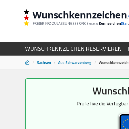
Wunschkennzeichen
.
FREIER KFZ-ZULASSUNGSSERVICE
Kennzeichen
Star
made by
WUNSCHKENNZEICHEN RESERVIEREN
/
Sachsen
/
Aue Schwarzenberg
/
Wunschkennzeich
Zum
Wunschk
Inhalt
springen
Prüfe live die Verfügba