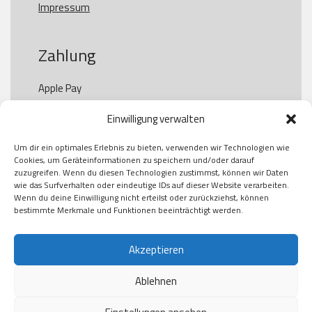
Impressum
Zahlung
Apple Pay

Paypal

Einwilligung verwalten
GooglePay

Visa

Um dir ein optimales Erlebnis zu bieten, verwenden wir Technologien wie
Kauf auf Rechung

Cookies, um Geräteinformationen zu speichern und/oder darauf
Klarna

zuzugreifen. Wenn du diesen Technologien zustimmst, können wir Daten
wie das Surfverhalten oder eindeutige IDs auf dieser Website verarbeiten.
American Express

Wenn du deine Einwilligung nicht erteilst oder zurückziehst, können
bestimmte Merkmale und Funktionen beeinträchtigt werden.
Versand
Akzeptieren
Ablehnen
DHL

Klimaneutral