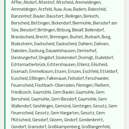
Affler, Alsdorf, Altenhof, Altscheid, Ammeldingen,
Ammeldingen, Arzfeld, Auw, Auw, Badem, Balesfeld,
Banzenhof, Bauler, Baustert, Beilingen, Berkoth,
Berscheid, Bettingen, Bickendorf, Biermühle, Biersdorf am
See, Biesdorf, Birtlingen, Bitburg, Bleialf, Bollendorf,
Brandscheid, Brecht, Brimingen, Buchet, Burbach, Burg,
Büdesheim, Dackscheid, Dackscheid, Dahlem, Dahnen,
Daleiden, Dasburg, Dauwelshausen, Denterhof,
Diesburgerhof, Dingdorf, Dockendorf, Dromigt, Dudeldorf,
Echternacherbrück, Echtershausen, Ehlenz, Eilscheid,
Eisenach, Emmelbaum, Enzen, Ernzen, Eschfeld, Etteldorf,
Euscheid, Eßlingen, Falkenauel, Feilsdorf, Ferschweiler,
Feuerscheid, Fischbach-Oberraden, Fleringen, Fließem,
Friedbüsch, Gaymühle, Gem Bauler, Gaymühle, Gem
Berscheid, Gaymühle, Gem Biesdorf, Gaymühle, Gem
Wallendorf, Geichlingen, Gemünd, Gentingen, Gesotz, Gem
Feuerscheid, Gesotz, Gem Hargarten, Gesotz, Gem
Plütscheid, Giesdorf, Gilzem, Gindorf, Gondenbrett,
Gondorf, Gransdorf, Großkampenberg, Großlangenfeld,