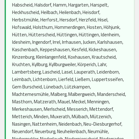
Habscheid, Halsdorf, Hamm, Hargarten, Harspelt,
Heckhuscheid, Heilbach, Heilenbach, Heisdorf,
Herbstmühle, Herforst, Hersdorf, Herzfeld, Hisel,
Hofswald, Holsthum, Hommerdingen, Hosten, Höhjunk,
Hütten, Hütterscheid, Hüttingen, Hüttingen, Idenheim,
Idesheim, Ingendorf, Irrel, Irrhausen, Jucken, Karlshausen,
Kaschenbach, Keppeshausen, Kesfeld, Kickeshausen,
Kinzenburg, Kleinlangenfeld, Koxhausen, Krautscheid,
Kruchten, Kyllburg, Kyllburgweiler, Körperich, Lahr,
Lambertsberg, Lascheid, Lasel, Lauperath, Leidenborn,
Leimbach, Lichtenborn, Lierfeld, Ließem, Luppertsseifen,
Gem Burscheid, Lünebach, Lützkampen,
Machtemesmühle, Malberg, Malbergweich, Manderscheid,
Masthorn, Matzerath, Mauel, Meckel, Menningen,
Merkeshausen, Merlscheid, Messerich, Mettendorf,
Metterich, Minden, Muxerath, Mülbach, Mützenich,
Nasingen, Nattenheim, Neidenbach, Neu-Diesburgerhof,
Neuendorf, Neuerburg, Neuheilenbach, Neumühle,
Niedergeckler, Niederlauch, Niederpierscheid, Niederraden,