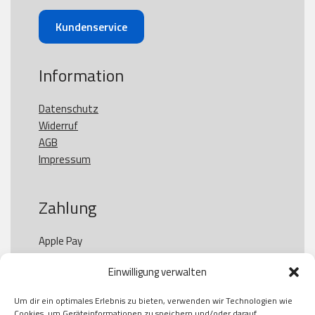
Kundenservice
Information
Datenschutz
Widerruf
AGB
Impressum
Zahlung
Apple Pay

Paypal

Einwilligung verwalten
GooglePay

Visa

Um dir ein optimales Erlebnis zu bieten, verwenden wir Technologien wie
Kauf auf Rechung

Cookies, um Geräteinformationen zu speichern und/oder darauf