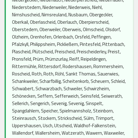
Niederstedem, Niederweiler, Niederweis, Niehl,
Nimshuscheid, Nimsreuland, Nusbaum, Obergeckler,
Oberkail, Oberlascheid, Oberlauch, Oberpierscheid,
Oberstedem, Oberweiler, Oberweis, Olmscheid, Olsdorf,
Olzheim, Orenhofen, Orlenbach, Orsfeld, Peffingen,
Pfalzkyll, Philippsheim, Pickließem, Pintesfeld, Pittenbach,
Plascheid, Plütscheid, Preischeid, Preischeiderley, Preist,
Pronsfeld, Prüm, Prümzurlay, Reiff, Reipeldingen,
Rittermühle, Rittersdorf, Rodershausen, Rommersheim,
Roscheid, Roth, Roth, Röhl, Sankt Thomas, Sauerwies,
Schankweiler, Scharfbillig, Scheitenkorb, Scheuern, Schleid,
Schwabert, Schwarzbach, Schweiler, Schwirzheim,
Schönecken, Seffern, Sefferweich, Seinsfeld, Seiwerath,
Sellerich, Sengerich, Sevenig, Sevenig, Sinspelt,
Spangdahlem, Speicher, Spielmannsholz, Steinborn,
Steinrausch, Stockem, Strickscheid, Sülm, Trimport,
Uppershausen, Usch, Utscheid, Waldhof-Falkenstein,
Wallendorf, Wallersheim, Watzerath, Wawern, Waxweiler,