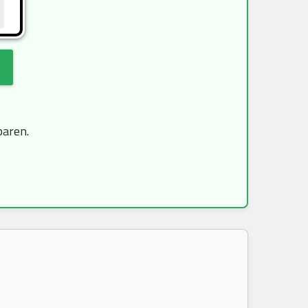
paren.