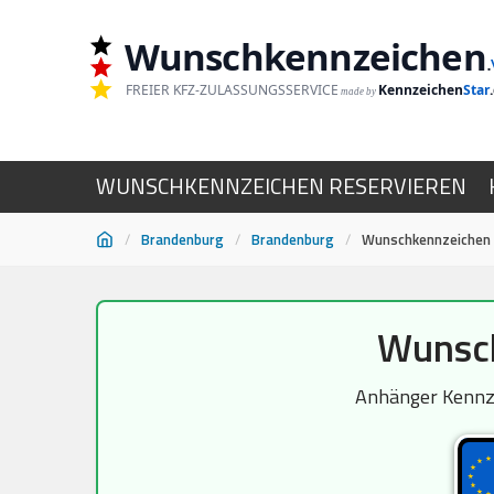
Wunschkennzeichen
.
FREIER KFZ-ZULASSUNGSSERVICE
Kennzeichen
Star
made by
WUNSCHKENNZEICHEN RESERVIEREN
/
Brandenburg
/
Brandenburg
/
Wunschkennzeichen
Zum
Wunsch
Inhalt
springen
Anhänger Kennze