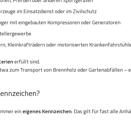
ooten, Pferden oder anderen Sportgeräten
zeuge im Einsatzdienst oder im Zivilschutz
nger mit eingebauten Kompressoren oder Generatoren
tellergewerbe
ern, Kleinkrafträdern oder motorisierten Krankenfahrstühl
iterien
erfüllt sind.
etwa zum Transport von Brennholz oder Gartenabfällen – e
Kennzeichen?
 immer ein
eigenes Kennzeichen
. Das gilt für fast alle An