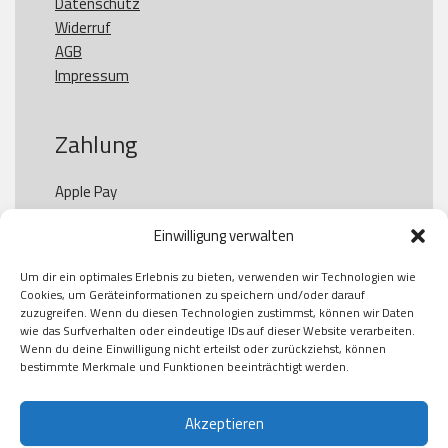
Datenschutz
Widerruf
AGB
Impressum
Zahlung
Apple Pay

Paypal

Einwilligung verwalten
GooglePay

Visa

Um dir ein optimales Erlebnis zu bieten, verwenden wir Technologien wie
Kauf auf Rechung

Cookies, um Geräteinformationen zu speichern und/oder darauf
Klarna

zuzugreifen. Wenn du diesen Technologien zustimmst, können wir Daten
wie das Surfverhalten oder eindeutige IDs auf dieser Website verarbeiten.
American Express

Wenn du deine Einwilligung nicht erteilst oder zurückziehst, können
bestimmte Merkmale und Funktionen beeinträchtigt werden.
Versand
Akzeptieren