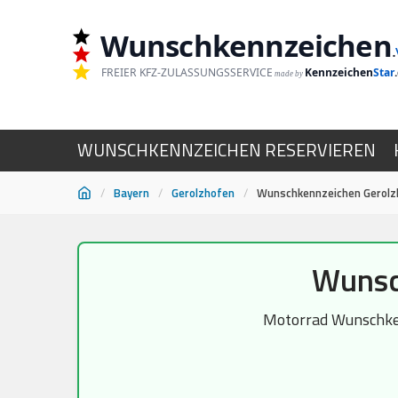
Wunschkennzeichen
.
FREIER KFZ-ZULASSUNGSSERVICE
Kennzeichen
Star
made by
WUNSCHKENNZEICHEN RESERVIEREN
/
Bayern
/
Gerolzhofen
/
Wunschkennzeichen Gerolz
Zum
Wunsc
Inhalt
springen
Motorrad Wunschkenn