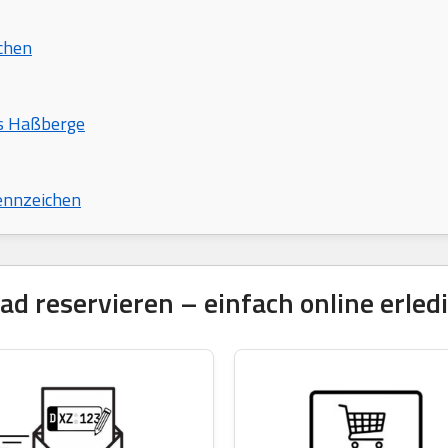
chen
is Haßberge
ennzeichen
 reservieren – einfach online erled