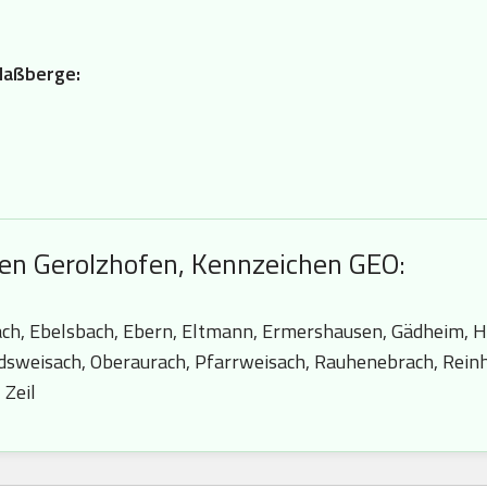
 Haßberge:
hen Gerolzhofen, Kennzeichen GEO:
ch, Ebelsbach, Ebern, Eltmann, Ermershausen, Gädheim, Ha
dsweisach, Oberaurach, Pfarrweisach, Rauhenebrach, Rein
 Zeil