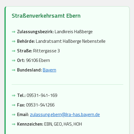
Straßenverkehrsamt Ebern
⇒
Zulassungsbezirk:
Landkreis Haßberge
⇒
Behörde:
Landratsamt Haßberge Nebenstelle
⇒
Straße:
Rittergasse 3
⇒
Ort:
96106 Ebern
⇒
Bundesland:
Bayern
⇒
Tel.:
09531-941-169
⇒
Fax:
09531-941266
⇒
Email:
zulassung.ebern@lra-has.bayern.de
⇒
Kennzeichen:
EBN, GEO, HAS, HOH