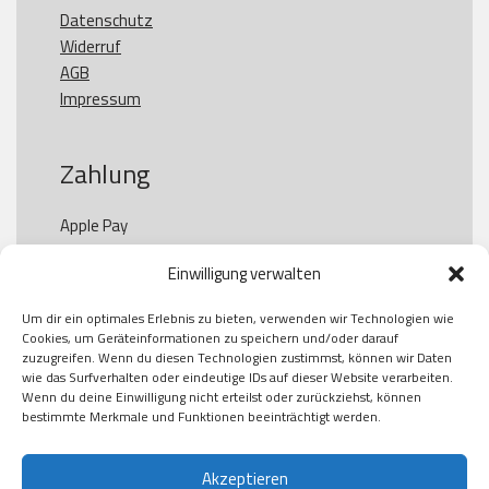
Datenschutz
Widerruf
AGB
Impressum
Zahlung
Apple Pay

Paypal

Einwilligung verwalten
GooglePay

Visa

Um dir ein optimales Erlebnis zu bieten, verwenden wir Technologien wie
Kauf auf Rechung

Cookies, um Geräteinformationen zu speichern und/oder darauf
Klarna

zuzugreifen. Wenn du diesen Technologien zustimmst, können wir Daten
wie das Surfverhalten oder eindeutige IDs auf dieser Website verarbeiten.
American Express

Wenn du deine Einwilligung nicht erteilst oder zurückziehst, können
bestimmte Merkmale und Funktionen beeinträchtigt werden.
Versand
Akzeptieren