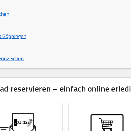
chen
is Göppingen
ennzeichen
 reservieren – einfach online erled