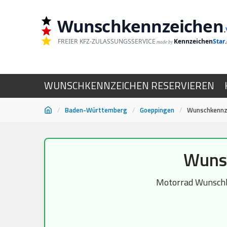
Wunschkennzeichen
.
FREIER KFZ-ZULASSUNGSSERVICE
Kennzeichen
Star
made by
WUNSCHKENNZEICHEN RESERVIEREN
/
Baden-Württemberg
/
Goeppingen
/
Wunschkennz
Zum
Wunsc
Inhalt
springen
Motorrad Wunschke