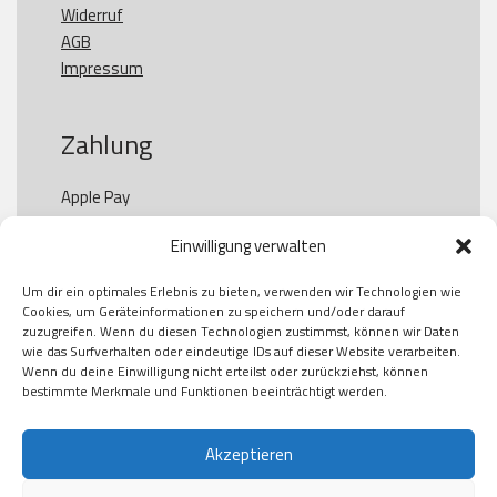
Widerruf
AGB
Impressum
Zahlung
Apple Pay

Paypal

Einwilligung verwalten
GooglePay

Visa

Um dir ein optimales Erlebnis zu bieten, verwenden wir Technologien wie
Kauf auf Rechung

Cookies, um Geräteinformationen zu speichern und/oder darauf
Klarna

zuzugreifen. Wenn du diesen Technologien zustimmst, können wir Daten
wie das Surfverhalten oder eindeutige IDs auf dieser Website verarbeiten.
American Express

Wenn du deine Einwilligung nicht erteilst oder zurückziehst, können
bestimmte Merkmale und Funktionen beeinträchtigt werden.
Versand
Akzeptieren