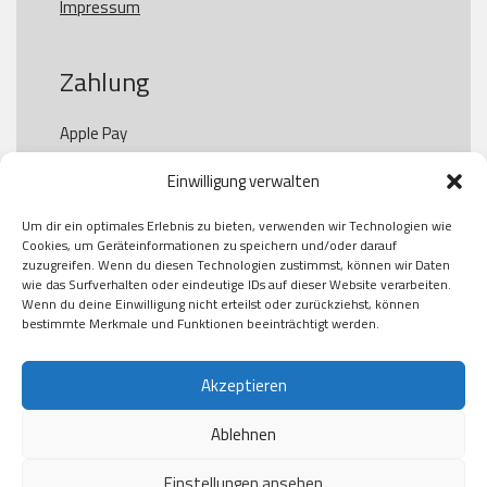
Impressum
Zahlung
Apple Pay

Paypal

Einwilligung verwalten
GooglePay

Visa

Um dir ein optimales Erlebnis zu bieten, verwenden wir Technologien wie
Kauf auf Rechung

Cookies, um Geräteinformationen zu speichern und/oder darauf
Klarna

zuzugreifen. Wenn du diesen Technologien zustimmst, können wir Daten
wie das Surfverhalten oder eindeutige IDs auf dieser Website verarbeiten.
American Express

Wenn du deine Einwilligung nicht erteilst oder zurückziehst, können
bestimmte Merkmale und Funktionen beeinträchtigt werden.
Versand
Akzeptieren
Ablehnen
DHL

Klimaneutral
Einstellungen ansehen