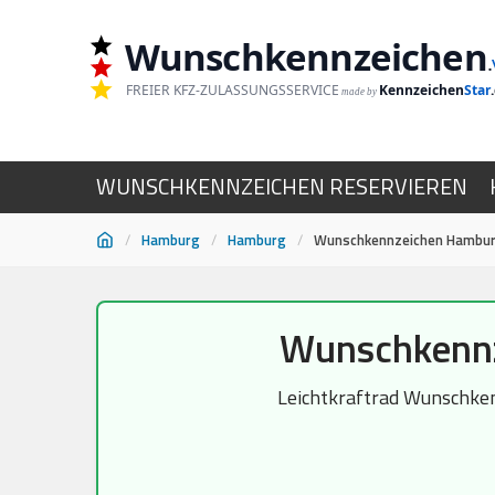
Wunschkennzeichen
.
FREIER KFZ-ZULASSUNGSSERVICE
Kennzeichen
Star
made by
WUNSCHKENNZEICHEN RESERVIEREN
/
Hamburg
/
Hamburg
/
Wunschkennzeichen Hamburg
Zum
Wunschkennz
Inhalt
springen
Leichtkraftrad Wunschken