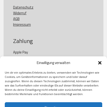
Datenschutz
Widerruf
AGB
Impressum
Zahlung
Apple Pay

Paypal

Einwilligung verwalten
GooglePay

Visa

Um dir ein optimales Erlebnis zu bieten, verwenden wir Technologien wie
Kauf auf Rechung

Cookies, um Geräteinformationen zu speichern und/oder darauf
Klarna

zuzugreifen. Wenn du diesen Technologien zustimmst, können wir Daten
wie das Surfverhalten oder eindeutige IDs auf dieser Website verarbeiten.
American Express

Wenn du deine Einwilligung nicht erteilst oder zurückziehst, können
bestimmte Merkmale und Funktionen beeinträchtigt werden.