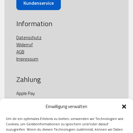
Kundenservice
Information
Datenschutz
Widerruf
AGB
Impressum
Zahlung
Apple Pay

Paypal

Einwilligung verwalten
GooglePay

Visa

Um dir ein optimales Erlebnis zu bieten, verwenden wir Technologien wie
Kauf auf Rechung

Cookies, um Geräteinformationen zu speichern und/oder darauf
Klarna

zuzugreifen. Wenn du diesen Technologien zustimmst, können wir Daten