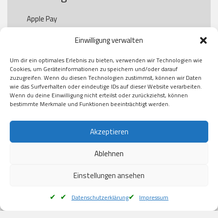
Apple Pay

Paypal

Einwilligung verwalten
GooglePay

Visa

Um dir ein optimales Erlebnis zu bieten, verwenden wir Technologien wie
Kauf auf Rechung

Cookies, um Geräteinformationen zu speichern und/oder darauf
Klarna

zuzugreifen. Wenn du diesen Technologien zustimmst, können wir Daten
wie das Surfverhalten oder eindeutige IDs auf dieser Website verarbeiten.
American Express

Wenn du deine Einwilligung nicht erteilst oder zurückziehst, können
bestimmte Merkmale und Funktionen beeinträchtigt werden.
Versand
Akzeptieren
Ablehnen
DHL

Klimaneutral
Einstellungen ansehen
Datenschutzerklärung
Impressum