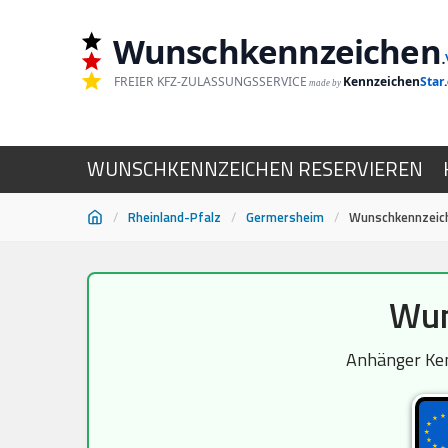
Wunschkennzeichen
.
FREIER KFZ-ZULASSUNGSSERVICE
Kennzeichen
Star
made by
WUNSCHKENNZEICHEN RESERVIEREN
/
Rheinland-Pfalz
/
Germersheim
/
Wunschkennzeich
Zum
Wun
Inhalt
springen
Anhänger Ken