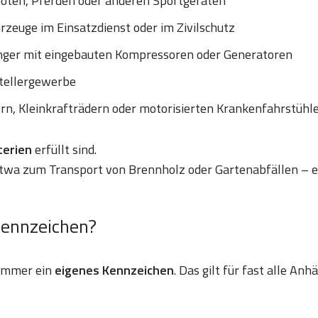
ooten, Pferden oder anderen Sportgeräten
zeuge im Einsatzdienst oder im Zivilschutz
nger mit eingebauten Kompressoren oder Generatoren
tellergewerbe
ern, Kleinkrafträdern oder motorisierten Krankenfahrstühl
iterien
erfüllt sind.
etwa zum Transport von Brennholz oder Gartenabfällen – e
Kennzeichen?
 immer ein
eigenes Kennzeichen
. Das gilt für fast alle An