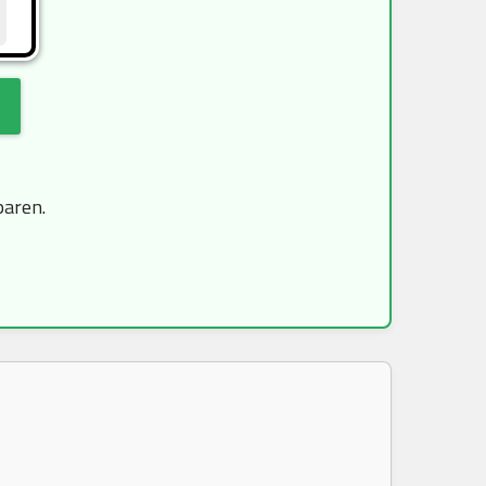
paren.