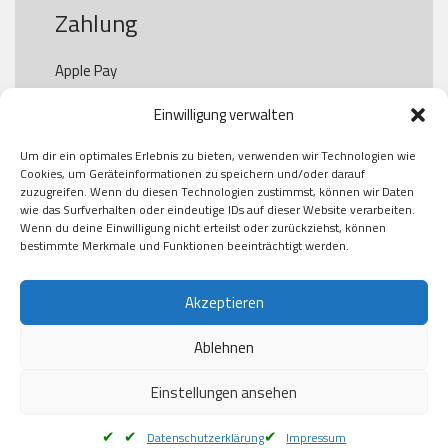
Zahlung
Apple Pay

Paypal

Einwilligung verwalten
GooglePay

Visa

Um dir ein optimales Erlebnis zu bieten, verwenden wir Technologien wie
Kauf auf Rechung

Cookies, um Geräteinformationen zu speichern und/oder darauf
Klarna

zuzugreifen. Wenn du diesen Technologien zustimmst, können wir Daten
wie das Surfverhalten oder eindeutige IDs auf dieser Website verarbeiten.
American Express

Wenn du deine Einwilligung nicht erteilst oder zurückziehst, können
bestimmte Merkmale und Funktionen beeinträchtigt werden.
Versand
Akzeptieren
Ablehnen
DHL

Klimaneutral
Einstellungen ansehen
Datenschutzerklärung
Impressum