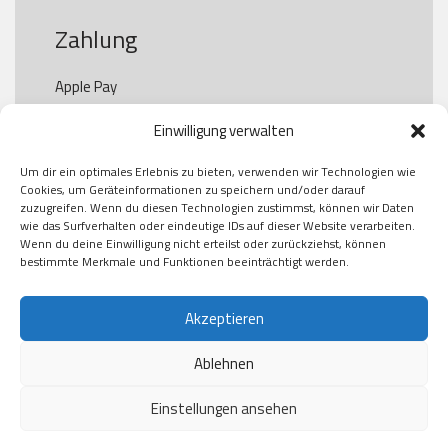
Zahlung
Apple Pay

Paypal

Einwilligung verwalten
GooglePay

Visa

Um dir ein optimales Erlebnis zu bieten, verwenden wir Technologien wie
Kauf auf Rechung

Cookies, um Geräteinformationen zu speichern und/oder darauf
Klarna

zuzugreifen. Wenn du diesen Technologien zustimmst, können wir Daten
wie das Surfverhalten oder eindeutige IDs auf dieser Website verarbeiten.
American Express

Wenn du deine Einwilligung nicht erteilst oder zurückziehst, können
bestimmte Merkmale und Funktionen beeinträchtigt werden.
Versand
Akzeptieren
Ablehnen
DHL

Klimaneutral
Einstellungen ansehen