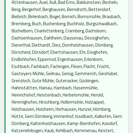
Attenhausen, Auel, Aull, Bad Ems, Balduinstein, Becheln,
Berg, Bergerhof, Berghausen, Berndroth, Bettendorf,
Biebrich, Birlenbach, Bogel, Bornich, Bornsmühle, Braubach,
Bremberg, Buch, Buchenberg, Buchholz, Burgschwalbach,
Büchelborn, Charlottenberg, Cramberg, Dachsborn,
Dachsenhausen, Dahlheim, Dausenau, Dessighofen,
Dienethal, Diethardt, Diez, Dornholzhausen, Dörnberg,
Dörscheid, Dörsdorf, Ebertshausen, Ehr, Eisighofen,
Endlichhofen, Eppenrod, Ergeshausen, Erlenborn,
Eschbach, Fachbach, Fachingen, Filsen, Flacht, Frücht,
Gasteyers Mühle, Geilnau, Geisig, Gemmerich, Gieshübel,
Grenzloch, Gute Mühle, Gutenacker, Gückingen,
Hahnstätten, Hainau, Hambach, Hasenmühle,
Heinrichshof, Heistenbach, Herbelsmühle, Herold,
Himmighofen, Hirschberg, Hollermühle, Holzappel,
Holzhausen, Holzheim, Horhausen, Hunzel, Hömberg,
Hütte, Gem Dörnberg, Immenhof, Isselbach, Kalkofen, Gem
Dörnberg, Kaltenholzhausen, Kamp-Bornhofen, Kasdorf,
Katzenelnbogen, Kaub, Kehlbach, Kemmenau, Kestert,