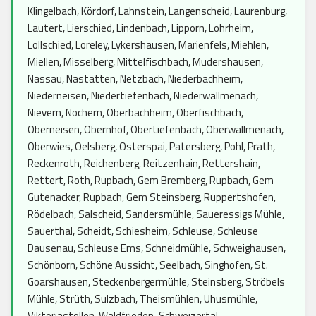
Klingelbach, Kördorf, Lahnstein, Langenscheid, Laurenburg,
Lautert, Lierschied, Lindenbach, Lipporn, Lohrheim,
Lollschied, Loreley, Lykershausen, Marienfels, Miehlen,
Miellen, Misselberg, Mittelfischbach, Mudershausen,
Nassau, Nastätten, Netzbach, Niederbachheim,
Niederneisen, Niedertiefenbach, Niederwallmenach,
Nievern, Nochern, Oberbachheim, Oberfischbach,
Oberneisen, Obernhof, Obertiefenbach, Oberwallmenach,
Oberwies, Oelsberg, Osterspai, Patersberg, Pohl, Prath,
Reckenroth, Reichenberg, Reitzenhain, Rettershain,
Rettert, Roth, Rupbach, Gem Bremberg, Rupbach, Gem
Gutenacker, Rupbach, Gem Steinsberg, Ruppertshofen,
Rödelbach, Salscheid, Sandersmühle, Saueressigs Mühle,
Sauerthal, Scheidt, Schiesheim, Schleuse, Schleuse
Dausenau, Schleuse Ems, Schneidmühle, Schweighausen,
Schönborn, Schöne Aussicht, Seelbach, Singhofen, St.
Goarshausen, Steckenbergermühle, Steinsberg, Ströbels
Mühle, Strüth, Sulzbach, Theismühlen, Uhusmühle,
Viktoriastollen, Waldfrieden-Schweizertal,