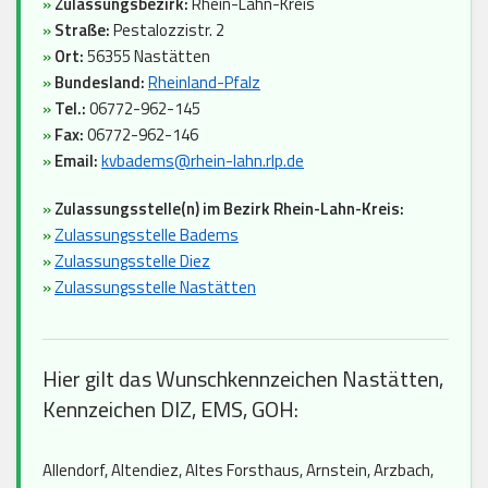
»
Zulassungsbezirk:
Rhein-Lahn-Kreis
»
Straße:
Pestalozzistr. 2
»
Ort:
56355 Nastätten
»
Bundesland:
Rheinland-Pfalz
»
Tel.:
06772-962-145
»
Fax:
06772-962-146
»
Email:
kvbadems@rhein-lahn.rlp.de
»
Zulassungsstelle(n) im Bezirk Rhein-Lahn-Kreis:
»
Zulassungsstelle Badems
»
Zulassungsstelle Diez
»
Zulassungsstelle Nastätten
Hier gilt das Wunschkennzeichen Nastätten,
Kennzeichen DIZ, EMS, GOH:
Allendorf, Altendiez, Altes Forsthaus, Arnstein, Arzbach,