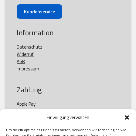
Kundenservice
Information
Datenschutz
Widerruf
AGB
Impressum
Zahlung
Apple Pay

Paypal

Einwilligung verwalten
GooglePay

Visa

Um dir ein optimales Erlebnis zu bieten, verwenden wir Technologien wie
Kauf auf Rechung

Cookies, um Geräteinformationen zu speichern und/oder darauf