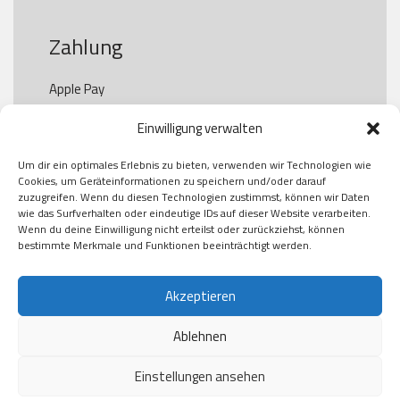
Zahlung
Apple Pay

Paypal

Einwilligung verwalten
GooglePay

Visa

Um dir ein optimales Erlebnis zu bieten, verwenden wir Technologien wie
Kauf auf Rechung

Cookies, um Geräteinformationen zu speichern und/oder darauf
Klarna

zuzugreifen. Wenn du diesen Technologien zustimmst, können wir Daten
wie das Surfverhalten oder eindeutige IDs auf dieser Website verarbeiten.
American Express

Wenn du deine Einwilligung nicht erteilst oder zurückziehst, können
bestimmte Merkmale und Funktionen beeinträchtigt werden.
Versand
Akzeptieren
Ablehnen
DHL

Klimaneutral
Einstellungen ansehen