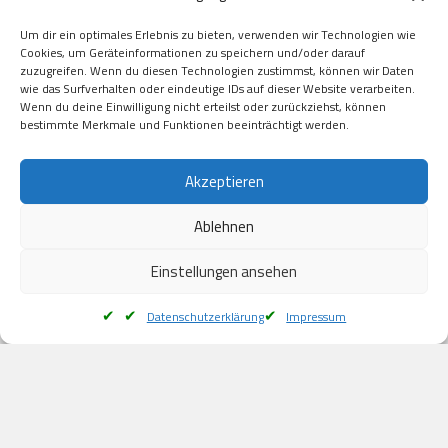
Visa

Um dir ein optimales Erlebnis zu bieten, verwenden wir Technologien wie
Kauf auf Rechung

Cookies, um Geräteinformationen zu speichern und/oder darauf
Klarna

zuzugreifen. Wenn du diesen Technologien zustimmst, können wir Daten
wie das Surfverhalten oder eindeutige IDs auf dieser Website verarbeiten.
American Express

Wenn du deine Einwilligung nicht erteilst oder zurückziehst, können
bestimmte Merkmale und Funktionen beeinträchtigt werden.
Versand
Akzeptieren
Ablehnen
DHL

Klimaneutral
Einstellungen ansehen
Datenschutzerklärung
Impressum