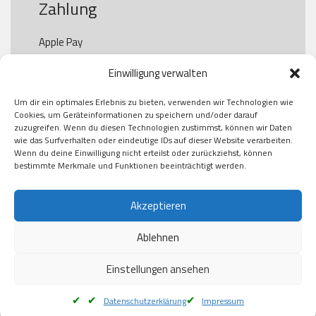
Zahlung
Apple Pay

Paypal

Einwilligung verwalten
GooglePay

Visa

Um dir ein optimales Erlebnis zu bieten, verwenden wir Technologien wie
Kauf auf Rechung

Cookies, um Geräteinformationen zu speichern und/oder darauf
Klarna

zuzugreifen. Wenn du diesen Technologien zustimmst, können wir Daten
wie das Surfverhalten oder eindeutige IDs auf dieser Website verarbeiten.
American Express

Wenn du deine Einwilligung nicht erteilst oder zurückziehst, können
bestimmte Merkmale und Funktionen beeinträchtigt werden.
Versand
Akzeptieren
Ablehnen
DHL

Klimaneutral
Einstellungen ansehen
Datenschutzerklärung
Impressum