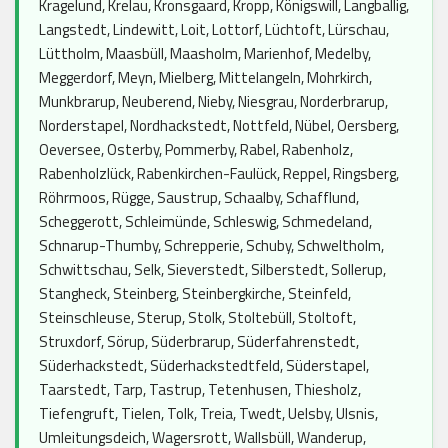
Kragelund, Krelau, Kronsgaard, Kropp, Königswill, Langballig,
Langstedt, Lindewitt, Loit, Lottorf, Lüchtoft, Lürschau,
Lüttholm, Maasbüll, Maasholm, Marienhof, Medelby,
Meggerdorf, Meyn, Mielberg, Mittelangeln, Mohrkirch,
Munkbrarup, Neuberend, Nieby, Niesgrau, Norderbrarup,
Norderstapel, Nordhackstedt, Nottfeld, Nübel, Oersberg,
Oeversee, Osterby, Pommerby, Rabel, Rabenholz,
Rabenholzlück, Rabenkirchen-Faulück, Reppel, Ringsberg,
Röhrmoos, Rügge, Saustrup, Schaalby, Schafflund,
Scheggerott, Schleimünde, Schleswig, Schmedeland,
Schnarup-Thumby, Schrepperie, Schuby, Schweltholm,
Schwittschau, Selk, Sieverstedt, Silberstedt, Sollerup,
Stangheck, Steinberg, Steinbergkirche, Steinfeld,
Steinschleuse, Sterup, Stolk, Stoltebüll, Stoltoft,
Struxdorf, Sörup, Süderbrarup, Süderfahrenstedt,
Süderhackstedt, Süderhackstedtfeld, Süderstapel,
Taarstedt, Tarp, Tastrup, Tetenhusen, Thiesholz,
Tiefengruft, Tielen, Tolk, Treia, Twedt, Uelsby, Ulsnis,
Umleitungsdeich, Wagersrott, Wallsbüll, Wanderup,