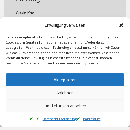
Apple Pay

Paypal

Einwilligung verwalten
GooglePay

Visa

Um dir ein optimales Erlebnis zu bieten, verwenden wir Technologien wie
Kauf auf Rechung

Cookies, um Geräteinformationen zu speichern und/oder darauf
Klarna

zuzugreifen. Wenn du diesen Technologien zustimmst, können wir Daten
wie das Surfverhalten oder eindeutige IDs auf dieser Website verarbeiten.
American Express

Wenn du deine Einwilligung nicht erteilst oder zurückziehst, können
bestimmte Merkmale und Funktionen beeinträchtigt werden.
Versand
Akzeptieren
Ablehnen
DHL

Klimaneutral
Einstellungen ansehen
Datenschutzerklärung
Impressum