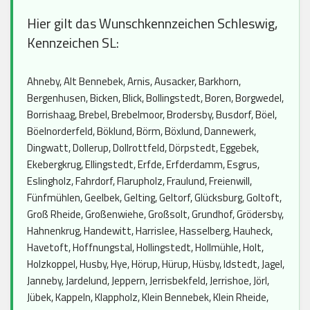
Hier gilt das Wunschkennzeichen Schleswig,
Kennzeichen SL:
Ahneby, Alt Bennebek, Arnis, Ausacker, Barkhorn,
Bergenhusen, Bicken, Blick, Bollingstedt, Boren, Borgwedel,
Borrishaag, Brebel, Brebelmoor, Brodersby, Busdorf, Böel,
Böelnorderfeld, Böklund, Börm, Böxlund, Dannewerk,
Dingwatt, Dollerup, Dollrottfeld, Dörpstedt, Eggebek,
Ekebergkrug, Ellingstedt, Erfde, Erfderdamm, Esgrus,
Eslingholz, Fahrdorf, Flarupholz, Fraulund, Freienwill,
Fünfmühlen, Geelbek, Gelting, Geltorf, Glücksburg, Goltoft,
Groß Rheide, Großenwiehe, Großsolt, Grundhof, Grödersby,
Hahnenkrug, Handewitt, Harrislee, Hasselberg, Hauheck,
Havetoft, Hoffnungstal, Hollingstedt, Hollmühle, Holt,
Holzkoppel, Husby, Hye, Hörup, Hürup, Hüsby, Idstedt, Jagel,
Janneby, Jardelund, Jeppern, Jerrisbekfeld, Jerrishoe, Jörl,
Jübek, Kappeln, Klappholz, Klein Bennebek, Klein Rheide,