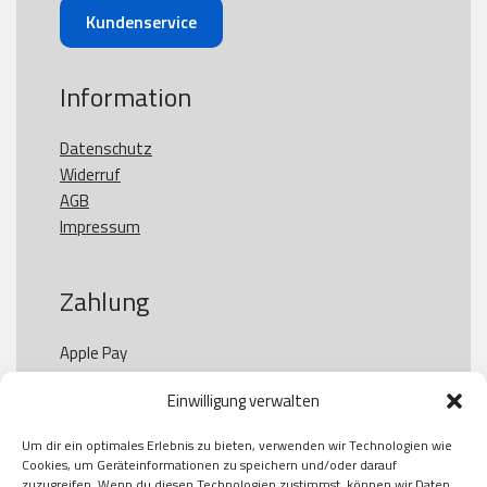
Kundenservice
Information
Datenschutz
Widerruf
AGB
Impressum
Zahlung
Apple Pay

Paypal

Einwilligung verwalten
GooglePay

Visa

Um dir ein optimales Erlebnis zu bieten, verwenden wir Technologien wie
Kauf auf Rechung

Cookies, um Geräteinformationen zu speichern und/oder darauf
Klarna

zuzugreifen. Wenn du diesen Technologien zustimmst, können wir Daten