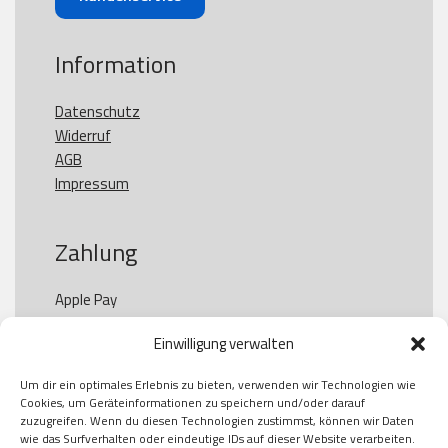
Information
Datenschutz
Widerruf
AGB
Impressum
Zahlung
Apple Pay

Paypal

Einwilligung verwalten
GooglePay

Visa

Um dir ein optimales Erlebnis zu bieten, verwenden wir Technologien wie
Kauf auf Rechung

Cookies, um Geräteinformationen zu speichern und/oder darauf
Klarna

zuzugreifen. Wenn du diesen Technologien zustimmst, können wir Daten
wie das Surfverhalten oder eindeutige IDs auf dieser Website verarbeiten.
American Express
