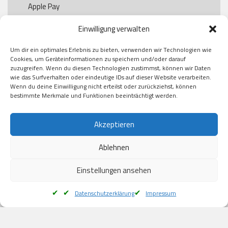
Apple Pay

Paypal

Einwilligung verwalten
GooglePay

Visa

Um dir ein optimales Erlebnis zu bieten, verwenden wir Technologien wie
Kauf auf Rechung

Cookies, um Geräteinformationen zu speichern und/oder darauf
Klarna

zuzugreifen. Wenn du diesen Technologien zustimmst, können wir Daten
wie das Surfverhalten oder eindeutige IDs auf dieser Website verarbeiten.
American Express

Wenn du deine Einwilligung nicht erteilst oder zurückziehst, können
bestimmte Merkmale und Funktionen beeinträchtigt werden.
Versand
Akzeptieren
Ablehnen
DHL

Klimaneutral
Einstellungen ansehen
Datenschutzerklärung
Impressum