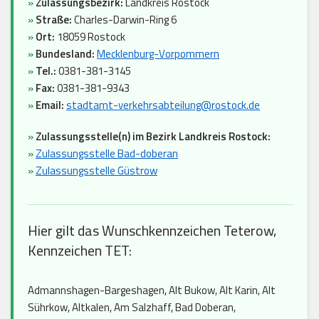
»
Zulassungsbezirk:
Landkreis Rostock
»
Straße:
Charles-Darwin-Ring 6
»
Ort:
18059 Rostock
»
Bundesland:
Mecklenburg-Vorpommern
»
Tel.:
0381-381-3145
»
Fax:
0381-381-9343
»
Email:
stadtamt-verkehrsabteilung@rostock.de
»
Zulassungsstelle(n) im Bezirk Landkreis Rostock:
»
Zulassungsstelle Bad-doberan
»
Zulassungsstelle Güstrow
Hier gilt das Wunschkennzeichen Teterow,
Kennzeichen TET:
Admannshagen-Bargeshagen, Alt Bukow, Alt Karin, Alt
Sührkow, Altkalen, Am Salzhaff, Bad Doberan,