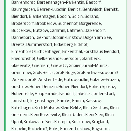
Bahrenhorst, Bartenshagen-Parkentin, Bastorf,
Baumgarten, Behren-Lübchin, Benitz, Bentwisch, Bernitt,
Biendorf, Blankenhagen, Boddin, Boitin, Bolland,
Broderstorf, Bröbberow, Buchenhof, Börgerende,
Büttelkow, Bützow, Cammin, Dahmen, Dalkendorf,
Danneborth, Diekhof, Dobbin-Linstow, Dolgen am See,
Dreetz, Dummerstorf, Eickelberg, Eickhof,
Elmenhorst/Lichtenhagen, Finkenthal, Forsthaus Ivendorf,
Friedrichshof, Gelbensande, Gersdorf, Glambeck,
Glasewitz, Gnemern, Gnewitz, Gnoien, Graal-Müritz,
Grammow, Groß Belitz, Groß Roge, Groß Schwiesow, Groß
Wokern, Groß Wüstenfelde, Gutow, Göllin, Gülzow-Prüzen,
Güstrow, Hohen Demzin, Hohen Niendorf, Hohen Sprenz,
Hohenfelde, Hoppenrade, Ivendorf, Jabelitz, Jördenstorf,
Jörnstorf, Jürgenshagen, Kambs, Kamin, Kassow,
Katelbogen, Kirch Mulsow, Klein Belitz, Klein Gischow, Klein
Gnemern, Klein Kussewitz, Klein Raden, Klein Sien, Klein
Upahl, Krakow am See, Krempin, Kritzmow, Krugland,
Kröpelin, Kuchelmiß, Kuhs, Kurzen Trechow, Kägsdorf,