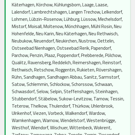
Käterhagen, Körchow, Kühlungsborn, Laage, Laase,
Lalendorf, Lambrechtshagen, Langen Trechow, Lelkendorf,
Lohmen, Lübzin-Rosenow, Lühburg, Lüssow, Mechelsdorf,
Mistorf, Moisall, Moltenow, Mönchhagen, Mühl Rosin, Neu
Hohenfelde, Neu Karin, Neu Käterhagen, Neu Rethwisch,
Neubukow, Neuendorf, Neukirchen, Nustrow, Oettelin,
Ostseebad Nienhagen, Ostseebad Rerik, Papendorf,
Parchow, Penzin, Plaaz, Poppendorf, Prebberede, Pölchow,
Qualitz, Ravensberg, Reddelich, Reimershagen, Reinstorf,
Rethwisch, Retschow, Roggentin, Rukieten, Rövershagen,
Rühn, Sandhagen, Sandhagen Abbau, Sanitz, Sarmstorf,
Satow, Schlemmin, Schlockow, Schorssow, Schwaan,
Schwasdorf, Selow, Selpin, Steffenshagen, Steinhagen,
Stubbendorf, Stäbelow, Sukow-Levitzow, Tarnow, Tessin,
Teterow, Thelkow, Thulendorf, Thürkow, Uhlenbrook,
Ulrikenhof, Viezen, Vorbeck, Walkendorf, Wardow,
Warnkenhagen, Warnow, Wendelstorf, Westenbrügge,
Westhof, Wiendorf, Wischuer, Wittenbeck, Wokrent,
Zarfzow, Zarnewanz, Zehna, Zepelin, Zernin, Ziesendorf,