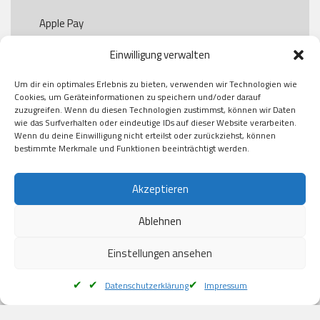
Apple Pay

Paypal

Einwilligung verwalten
GooglePay

Visa

Um dir ein optimales Erlebnis zu bieten, verwenden wir Technologien wie
Kauf auf Rechung

Cookies, um Geräteinformationen zu speichern und/oder darauf
Klarna

zuzugreifen. Wenn du diesen Technologien zustimmst, können wir Daten
wie das Surfverhalten oder eindeutige IDs auf dieser Website verarbeiten.
American Express

Wenn du deine Einwilligung nicht erteilst oder zurückziehst, können
bestimmte Merkmale und Funktionen beeinträchtigt werden.
Versand
Akzeptieren
Ablehnen
DHL

Klimaneutral
Einstellungen ansehen
Datenschutzerklärung
Impressum