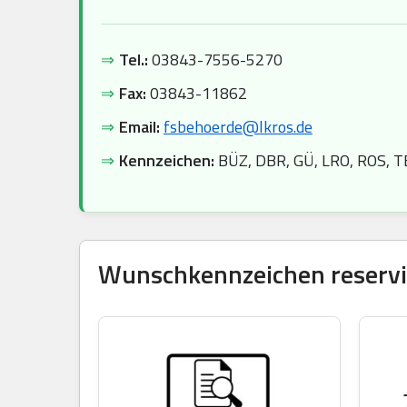
⇒
Tel.:
03843-7556-5270
⇒
Fax:
03843-11862
⇒
Email:
fsbehoerde@lkros.de
⇒
Kennzeichen:
BÜZ, DBR, GÜ, LRO, ROS, 
Wunschkennzeichen reservie