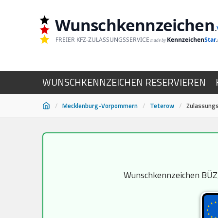
Wunschkennzeichen
.
FREIER KFZ-ZULASSUNGSSERVICE
Kennzeichen
Star
made by
WUNSCHKENNZEICHEN RESERVIEREN
/
Mecklenburg-Vorpommern
/
Teterow
/
Zulassungs
Zum
Inhalt
springen
Wunschkennzeichen BÜZ, D