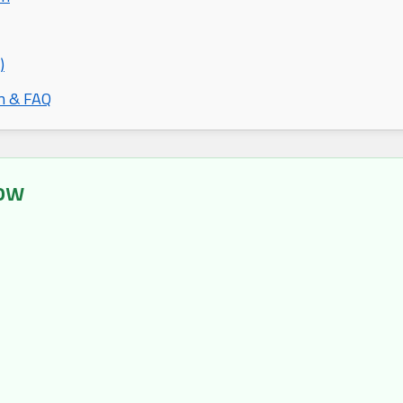
)
n & FAQ
ow