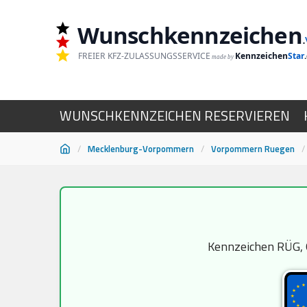
Wunschkennzeichen
.
FREIER KFZ-ZULASSUNGSSERVICE
Kennzeichen
Star
made by
WUNSCHKENNZEICHEN RESERVIEREN
/
Mecklenburg-Vorpommern
/
Vorpommern Ruegen
/
Zum
Inhalt
springen
Kennzeichen RÜG, G