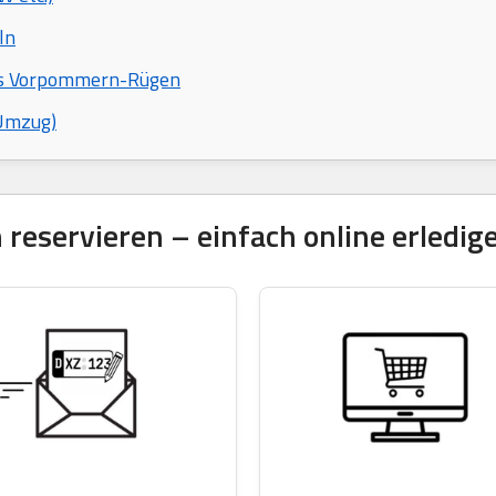
ln
eis Vorpommern-Rügen
 Umzug)
eservieren – einfach online erledig