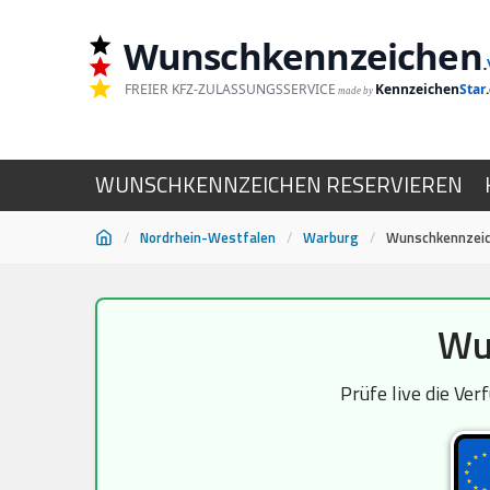
Wunschkennzeichen
.
FREIER KFZ-ZULASSUNGSSERVICE
Kennzeichen
Star
made by
WUNSCHKENNZEICHEN RESERVIEREN
/
Nordrhein-Westfalen
/
Warburg
/
Wunschkennzei
Zum
Wu
Inhalt
springen
Prüfe live die Ve