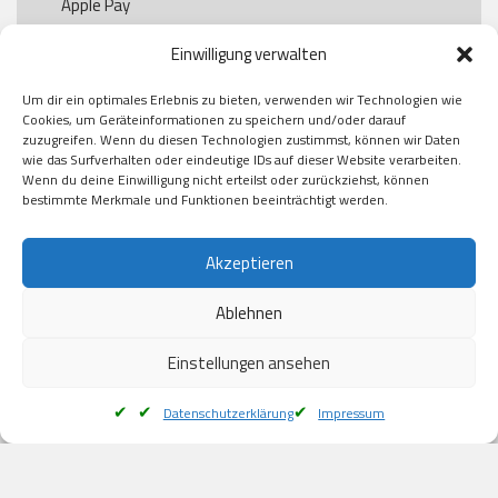
Apple Pay

Paypal

Einwilligung verwalten
GooglePay

Visa

Um dir ein optimales Erlebnis zu bieten, verwenden wir Technologien wie
Kauf auf Rechung

Cookies, um Geräteinformationen zu speichern und/oder darauf
Klarna

zuzugreifen. Wenn du diesen Technologien zustimmst, können wir Daten
wie das Surfverhalten oder eindeutige IDs auf dieser Website verarbeiten.
American Express

Wenn du deine Einwilligung nicht erteilst oder zurückziehst, können
bestimmte Merkmale und Funktionen beeinträchtigt werden.
Versand
Akzeptieren
Ablehnen
DHL

Klimaneutral
Einstellungen ansehen
Datenschutzerklärung
Impressum