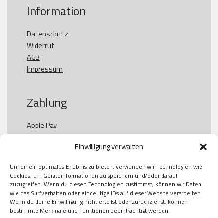
Information
Datenschutz
Widerruf
AGB
Impressum
Zahlung
Apple Pay

Paypal

Einwilligung verwalten
GooglePay

Visa

Um dir ein optimales Erlebnis zu bieten, verwenden wir Technologien wie
Kauf auf Rechung

Cookies, um Geräteinformationen zu speichern und/oder darauf
Klarna

zuzugreifen. Wenn du diesen Technologien zustimmst, können wir Daten
wie das Surfverhalten oder eindeutige IDs auf dieser Website verarbeiten.
American Express

Wenn du deine Einwilligung nicht erteilst oder zurückziehst, können
bestimmte Merkmale und Funktionen beeinträchtigt werden.