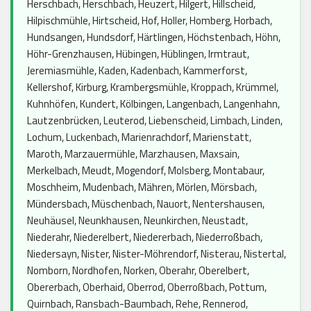
Herschbach, Herschbach, Heuzert, Hilgert, Hillscheid,
Hilpischmühle, Hirtscheid, Hof, Holler, Homberg, Horbach,
Hundsangen, Hundsdorf, Härtlingen, Höchstenbach, Höhn,
Höhr-Grenzhausen, Hübingen, Hüblingen, Irmtraut,
Jeremiasmühle, Kaden, Kadenbach, Kammerforst,
Kellershof, Kirburg, Krambergsmühle, Kroppach, Krümmel,
Kuhnhöfen, Kundert, Kölbingen, Langenbach, Langenhahn,
Lautzenbrücken, Leuterod, Liebenscheid, Limbach, Linden,
Lochum, Luckenbach, Marienrachdorf, Marienstatt,
Maroth, Marzauermühle, Marzhausen, Maxsain,
Merkelbach, Meudt, Mogendorf, Molsberg, Montabaur,
Moschheim, Mudenbach, Mähren, Mörlen, Mörsbach,
Mündersbach, Müschenbach, Nauort, Nentershausen,
Neuhäusel, Neunkhausen, Neunkirchen, Neustadt,
Niederahr, Niederelbert, Niedererbach, Niederroßbach,
Niedersayn, Nister, Nister-Möhrendorf, Nisterau, Nistertal,
Nomborn, Nordhofen, Norken, Oberahr, Oberelbert,
Obererbach, Oberhaid, Oberrod, Oberroßbach, Pottum,
Quirnbach, Ransbach-Baumbach, Rehe, Rennerod,