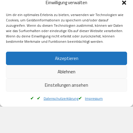
Einwilligung verwalten
GooglePay

Visa

Um dir ein optimales Erlebnis zu bieten, verwenden wir Technologien wie
Kauf auf Rechung

Cookies, um Geräteinformationen zu speichern und/oder darauf
Klarna

zuzugreifen. Wenn du diesen Technologien zustimmst, können wir Daten
wie das Surfverhalten oder eindeutige IDs auf dieser Website verarbeiten.
American Express

Wenn du deine Einwilligung nicht erteilst oder zurückziehst, können
bestimmte Merkmale und Funktionen beeinträchtigt werden.
Versand
Akzeptieren
Ablehnen
DHL

Klimaneutral
Einstellungen ansehen
Datenschutzerklärung
Impressum