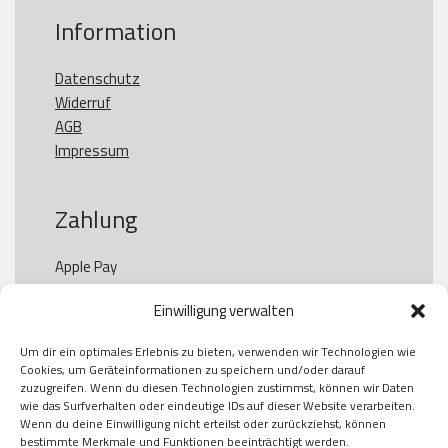
Information
Datenschutz
Widerruf
AGB
Impressum
Zahlung
Apple Pay

Paypal

Einwilligung verwalten
GooglePay

Visa

Um dir ein optimales Erlebnis zu bieten, verwenden wir Technologien wie
Kauf auf Rechung

Cookies, um Geräteinformationen zu speichern und/oder darauf
Klarna

zuzugreifen. Wenn du diesen Technologien zustimmst, können wir Daten
wie das Surfverhalten oder eindeutige IDs auf dieser Website verarbeiten.
American Express

Wenn du deine Einwilligung nicht erteilst oder zurückziehst, können
bestimmte Merkmale und Funktionen beeinträchtigt werden.