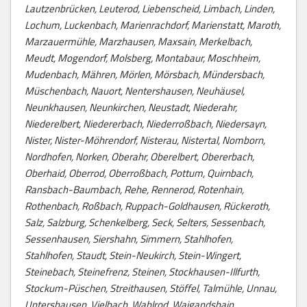
Lautzenbrücken, Leuterod, Liebenscheid, Limbach, Linden,
Lochum, Luckenbach, Marienrachdorf, Marienstatt, Maroth,
Marzauermühle, Marzhausen, Maxsain, Merkelbach,
Meudt, Mogendorf, Molsberg, Montabaur, Moschheim,
Mudenbach, Mähren, Mörlen, Mörsbach, Mündersbach,
Müschenbach, Nauort, Nentershausen, Neuhäusel,
Neunkhausen, Neunkirchen, Neustadt, Niederahr,
Niederelbert, Niedererbach, Niederroßbach, Niedersayn,
Nister, Nister-Möhrendorf, Nisterau, Nistertal, Nomborn,
Nordhofen, Norken, Oberahr, Oberelbert, Obererbach,
Oberhaid, Oberrod, Oberroßbach, Pottum, Quirnbach,
Ransbach-Baumbach, Rehe, Rennerod, Rotenhain,
Rothenbach, Roßbach, Ruppach-Goldhausen, Rückeroth,
Salz, Salzburg, Schenkelberg, Seck, Selters, Sessenbach,
Sessenhausen, Siershahn, Simmern, Stahlhofen,
Stahlhofen, Staudt, Stein-Neukirch, Stein-Wingert,
Steinebach, Steinefrenz, Steinen, Stockhausen-Illfurth,
Stockum-Püschen, Streithausen, Stöffel, Talmühle, Unnau,
Untershausen, Vielbach, Wahlrod, Waigandshain,