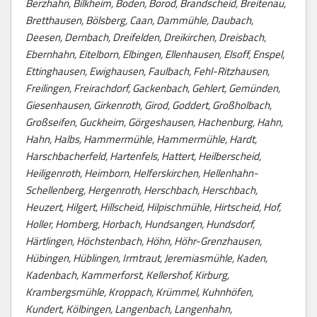
Berzhahn, Bilkheim, Boden, Borod, Brandscheid, Breitenau,
Bretthausen, Bölsberg, Caan, Dammühle, Daubach,
Deesen, Dernbach, Dreifelden, Dreikirchen, Dreisbach,
Ebernhahn, Eitelborn, Elbingen, Ellenhausen, Elsoff, Enspel,
Ettinghausen, Ewighausen, Faulbach, Fehl-Ritzhausen,
Freilingen, Freirachdorf, Gackenbach, Gehlert, Gemünden,
Giesenhausen, Girkenroth, Girod, Goddert, Großholbach,
Großseifen, Guckheim, Görgeshausen, Hachenburg, Hahn,
Hahn, Halbs, Hammermühle, Hammermühle, Hardt,
Harschbacherfeld, Hartenfels, Hattert, Heilberscheid,
Heiligenroth, Heimborn, Helferskirchen, Hellenhahn-
Schellenberg, Hergenroth, Herschbach, Herschbach,
Heuzert, Hilgert, Hillscheid, Hilpischmühle, Hirtscheid, Hof,
Holler, Homberg, Horbach, Hundsangen, Hundsdorf,
Härtlingen, Höchstenbach, Höhn, Höhr-Grenzhausen,
Hübingen, Hüblingen, Irmtraut, Jeremiasmühle, Kaden,
Kadenbach, Kammerforst, Kellershof, Kirburg,
Krambergsmühle, Kroppach, Krümmel, Kuhnhöfen,
Kundert, Kölbingen, Langenbach, Langenhahn,