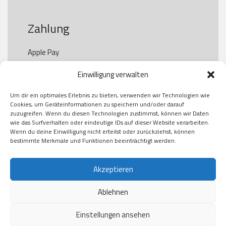
Zahlung
Apple Pay

Paypal

Einwilligung verwalten
GooglePay

Visa

Um dir ein optimales Erlebnis zu bieten, verwenden wir Technologien wie
Kauf auf Rechung

Cookies, um Geräteinformationen zu speichern und/oder darauf
Klarna

zuzugreifen. Wenn du diesen Technologien zustimmst, können wir Daten
wie das Surfverhalten oder eindeutige IDs auf dieser Website verarbeiten.
American Express

Wenn du deine Einwilligung nicht erteilst oder zurückziehst, können
bestimmte Merkmale und Funktionen beeinträchtigt werden.
Versand
Akzeptieren
Ablehnen
DHL

Klimaneutral
Einstellungen ansehen