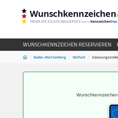
Wunschkennzeichen
.
FREIER KFZ-ZULASSUNGSSERVICE
Kennzeichen
Star
made by
WUNSCHKENNZEICHEN RESERVIEREN
/
Baden-Württemberg
/
Wolfach
/
Zulassungsstell
Zum
Inhalt
springen
Wunschkennzeichen BH