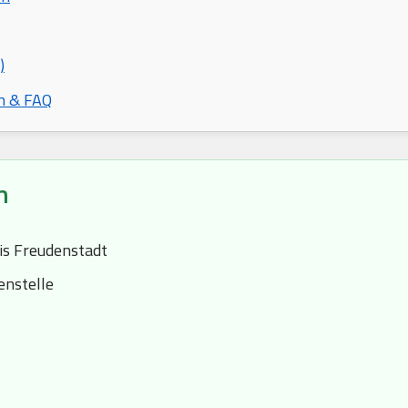
)
n & FAQ
n
is Freudenstadt
nstelle