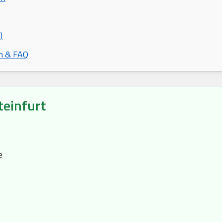
)
n & FAQ
einfurt
e