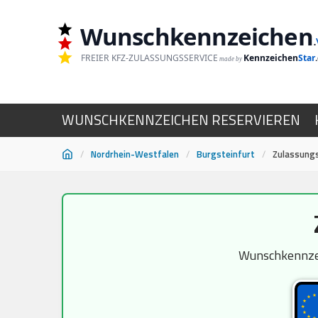
Wunschkennzeichen
.
FREIER KFZ-ZULASSUNGSSERVICE
Kennzeichen
Star
made by
WUNSCHKENNZEICHEN RESERVIEREN
/
Nordrhein-Westfalen
/
Burgsteinfurt
/
Zulassungs
Zum
Inhalt
springen
Wunschkennzeic