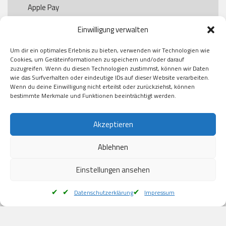
Apple Pay

Paypal

Einwilligung verwalten
GooglePay

Visa

Um dir ein optimales Erlebnis zu bieten, verwenden wir Technologien wie
Kauf auf Rechung

Cookies, um Geräteinformationen zu speichern und/oder darauf
Klarna

zuzugreifen. Wenn du diesen Technologien zustimmst, können wir Daten
wie das Surfverhalten oder eindeutige IDs auf dieser Website verarbeiten.
American Express

Wenn du deine Einwilligung nicht erteilst oder zurückziehst, können
bestimmte Merkmale und Funktionen beeinträchtigt werden.
Versand
Akzeptieren
Ablehnen
DHL

Klimaneutral
Einstellungen ansehen
Datenschutzerklärung
Impressum