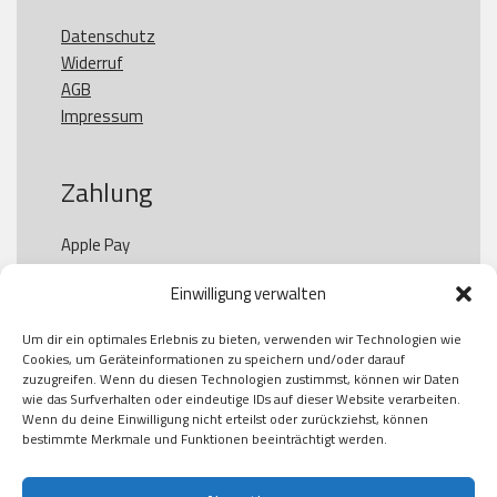
Datenschutz
Widerruf
AGB
Impressum
Zahlung
Apple Pay

Paypal

Einwilligung verwalten
GooglePay

Visa

Um dir ein optimales Erlebnis zu bieten, verwenden wir Technologien wie
Kauf auf Rechung

Cookies, um Geräteinformationen zu speichern und/oder darauf
Klarna

zuzugreifen. Wenn du diesen Technologien zustimmst, können wir Daten
wie das Surfverhalten oder eindeutige IDs auf dieser Website verarbeiten.
American Express

Wenn du deine Einwilligung nicht erteilst oder zurückziehst, können
bestimmte Merkmale und Funktionen beeinträchtigt werden.